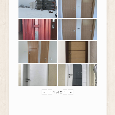
«
‹
›
»
1
of
2