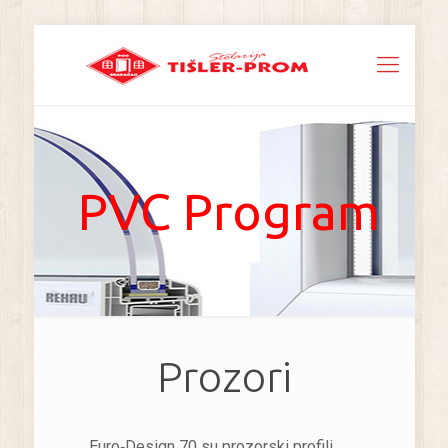
PVC Program
Prozori
Euro‑Design 70 su prozorski profili